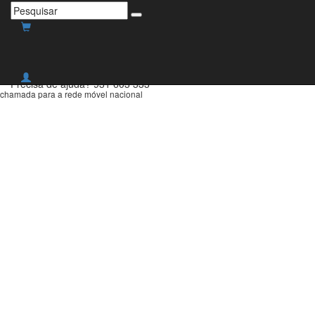
Envio grátis para Portugal
Continental para compras
superiores a 30€!
Precisa de ajuda?
931 603 333
chamada para a rede móvel nacional