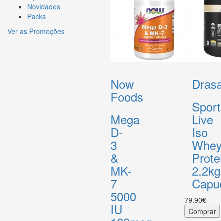
Novidades
Packs
Ver as Promoções
Now
Drasa
Foods
Sport
Mega
Live
D-
Iso
3
Whe
&
Prote
MK-
2.2kg
7
Capu
5000
79.90€
IU