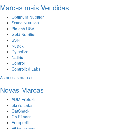
Marcas mais Vendidas
Optimum Nutrition
Scitec Nutrition
Biotech USA
Gold Nutrition
BSN
Nutrex
Dymatize
Natiris
Control
Controlled Labs
As nossas marcas
Novas Marcas
ADM Protexin
Slavic Labs
OatSnack
Go Fitness
Europerfil
Viking Power