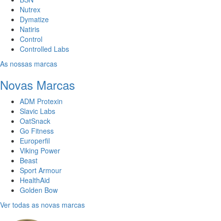
Nutrex
Dymatize
Natiris
Control
Controlled Labs
As nossas marcas
Novas Marcas
ADM Protexin
Slavic Labs
OatSnack
Go Fitness
Europerfil
Viking Power
Beast
Sport Armour
HealthAid
Golden Bow
Ver todas as novas marcas