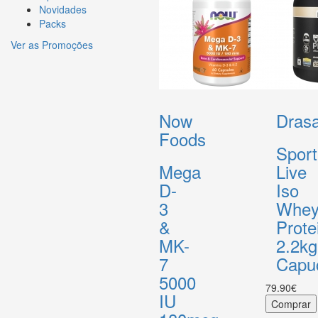
Novidades
Packs
Ver as Promoções
Now
Drasa
Foods
Sport
Mega
Live
D-
Iso
3
Whe
&
Prote
MK-
2.2kg
7
Capu
5000
79.90€
IU