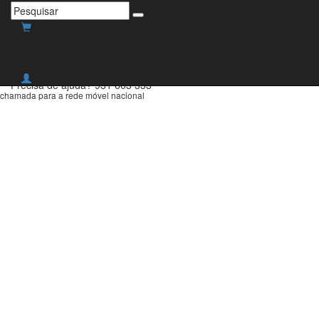
Envio grátis para Portugal
Continental para compras
superiores a 30€!
Precisa de ajuda?
931 603 333
chamada para a rede móvel nacional