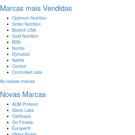
Marcas mais Vendidas
Optimum Nutrition
Scitec Nutrition
Biotech USA
Gold Nutrition
BSN
Nutrex
Dymatize
Natiris
Control
Controlled Labs
As nossas marcas
Novas Marcas
ADM Protexin
Slavic Labs
OatSnack
Go Fitness
Europerfil
Viking Power