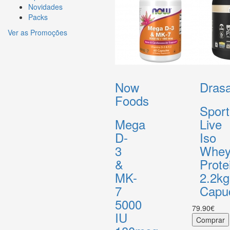
Novidades
Packs
Ver as Promoções
Now
Drasa
Foods
Sport
Mega
Live
D-
Iso
3
Whe
&
Prote
MK-
2.2kg
7
Capu
5000
79.90€
IU