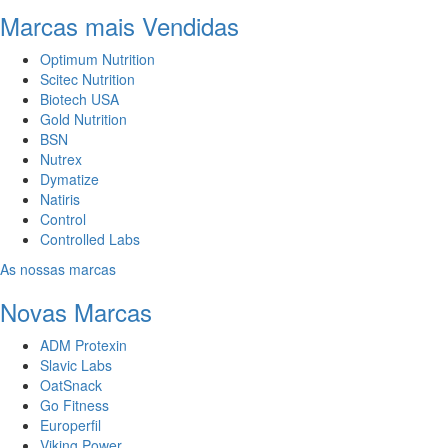
Marcas mais Vendidas
Optimum Nutrition
Scitec Nutrition
Biotech USA
Gold Nutrition
BSN
Nutrex
Dymatize
Natiris
Control
Controlled Labs
As nossas marcas
Novas Marcas
ADM Protexin
Slavic Labs
OatSnack
Go Fitness
Europerfil
Viking Power