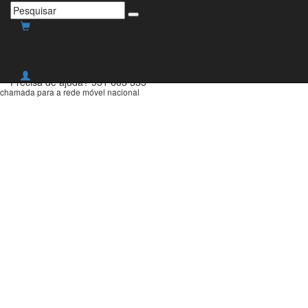
Envio grátis para Portugal
Continental para compras
superiores a 30€!
Precisa de ajuda?
931 603 333
chamada para a rede móvel nacional