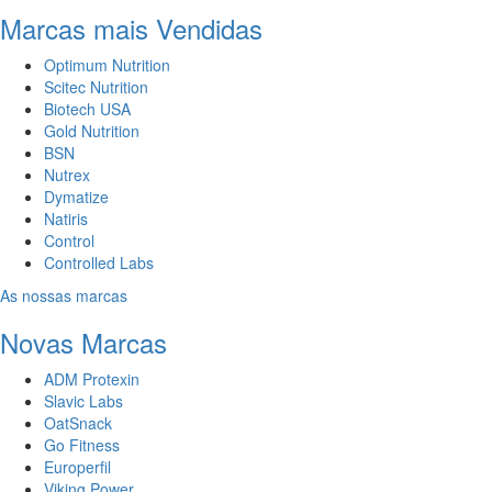
Marcas mais Vendidas
Optimum Nutrition
Scitec Nutrition
Biotech USA
Gold Nutrition
BSN
Nutrex
Dymatize
Natiris
Control
Controlled Labs
As nossas marcas
Novas Marcas
ADM Protexin
Slavic Labs
OatSnack
Go Fitness
Europerfil
Viking Power