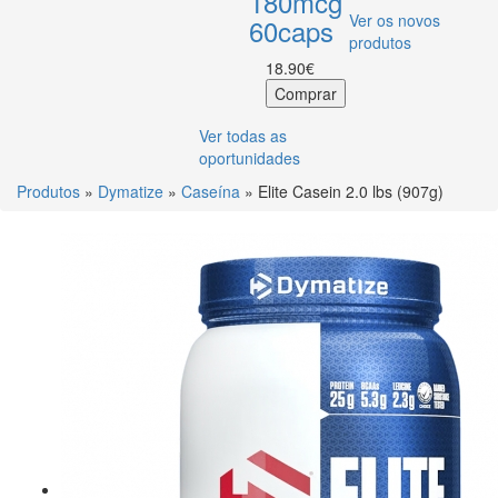
180mcg
Ver os novos
60caps
produtos
18.90€
Ver todas as
oportunidades
Produtos
»
Dymatize
»
Caseína
» Elite Casein 2.0 lbs (907g)