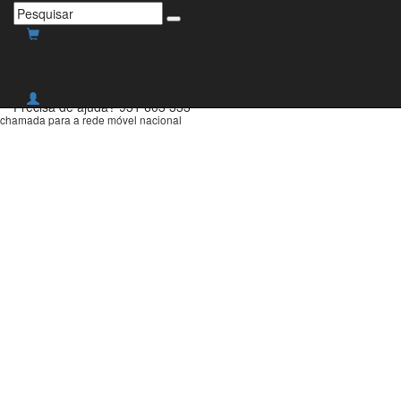
Envio grátis para Portugal
Continental para compras
superiores a 30€!
Precisa de ajuda?
931 603 333
chamada para a rede móvel nacional