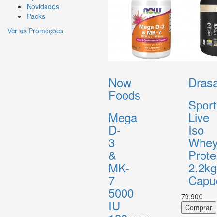
Novidades
Packs
Ver as Promoções
Now
Drasa
Foods
Sport
Mega
Live
D-
Iso
3
Whe
&
Prote
MK-
2.2kg
7
Capu
5000
79.90€
IU