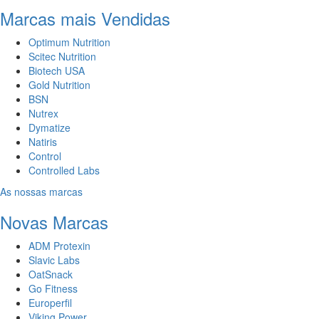
Marcas mais Vendidas
Optimum Nutrition
Scitec Nutrition
Biotech USA
Gold Nutrition
BSN
Nutrex
Dymatize
Natiris
Control
Controlled Labs
As nossas marcas
Novas Marcas
ADM Protexin
Slavic Labs
OatSnack
Go Fitness
Europerfil
Viking Power