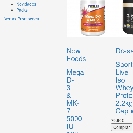
Novidades
Packs
Ver as Promoções
Now
Drasa
Foods
Sport
Mega
Live
D-
Iso
3
Whe
&
Prote
MK-
2.2kg
7
Capu
5000
79.90€
IU