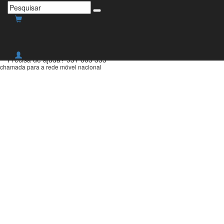
Envio grátis para Portugal
Continental para compras
superiores a 30€!
Precisa de ajuda?
931 603 333
chamada para a rede móvel nacional