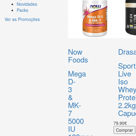
Novidades
Packs
Ver as Promoções
Now
Drasa
Foods
Sport
Mega
Live
D-
Iso
3
Whe
&
Prote
MK-
2.2kg
7
Capu
5000
79.90€
IU