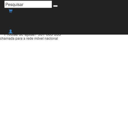
Envio grátis para Portugal
Continental para compras
superiores a 30€!
Precisa de ajuda?
931 603 333
chamada para a rede móvel nacional