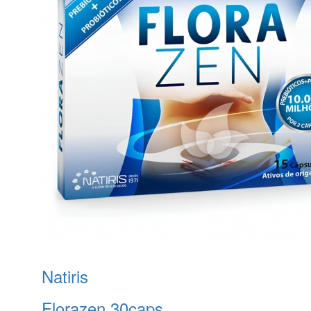
Natiris
Florazen 30caps