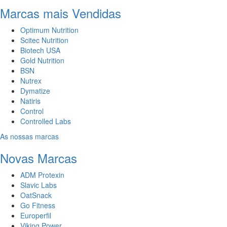
Marcas mais Vendidas
Optimum Nutrition
Scitec Nutrition
Biotech USA
Gold Nutrition
BSN
Nutrex
Dymatize
Natiris
Control
Controlled Labs
As nossas marcas
Novas Marcas
ADM Protexin
Slavic Labs
OatSnack
Go Fitness
Europerfil
Viking Power