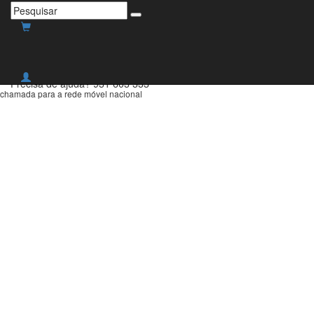
Envio grátis para Portugal
Continental para compras
superiores a 30€!
Precisa de ajuda?
931 603 333
chamada para a rede móvel nacional