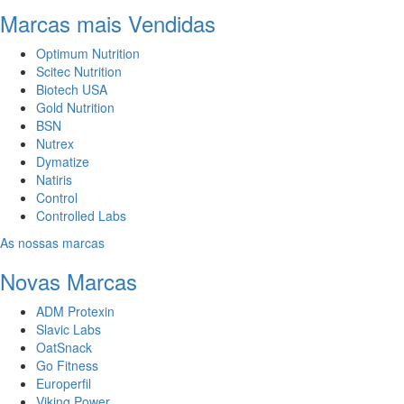
Marcas mais Vendidas
Optimum Nutrition
Scitec Nutrition
Biotech USA
Gold Nutrition
BSN
Nutrex
Dymatize
Natiris
Control
Controlled Labs
As nossas marcas
Novas Marcas
ADM Protexin
Slavic Labs
OatSnack
Go Fitness
Europerfil
Viking Power