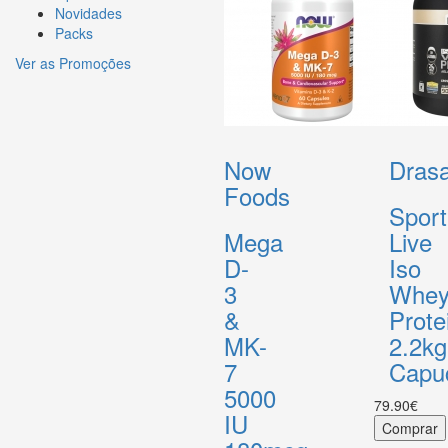
Novidades
Packs
Ver as Promoções
Now
Drasa
Foods
Sport
Mega
Live
D-
Iso
3
Whe
&
Prote
MK-
2.2kg
7
Capu
5000
79.90€
IU