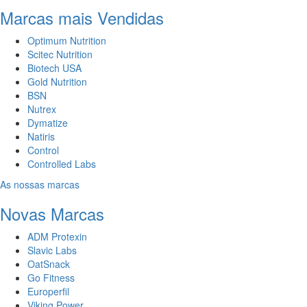
Marcas mais Vendidas
Optimum Nutrition
Scitec Nutrition
Biotech USA
Gold Nutrition
BSN
Nutrex
Dymatize
Natiris
Control
Controlled Labs
As nossas marcas
Novas Marcas
ADM Protexin
Slavic Labs
OatSnack
Go Fitness
Europerfil
Viking Power