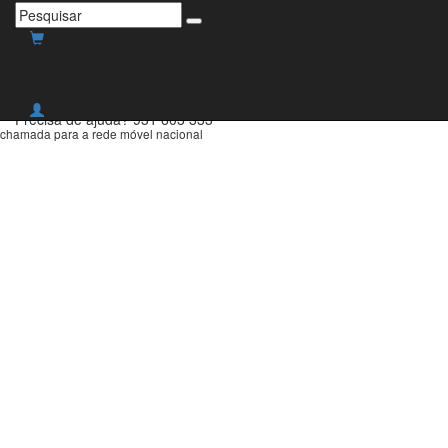
Envio grátis para Portugal
Continental para compras
superiores a 30€!
Precisa de ajuda?
931 603 333
chamada para a rede móvel nacional