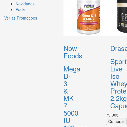
Novidades
Packs
Ver as Promoções
Now
Drasa
Foods
Sport
Mega
Live
D-
Iso
3
Whe
&
Prote
MK-
2.2kg
7
Capu
5000
79.90€
IU