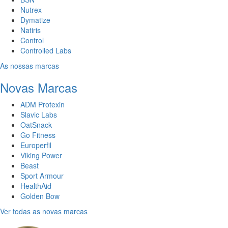
Nutrex
Dymatize
Natiris
Control
Controlled Labs
As nossas marcas
Novas Marcas
ADM Protexin
Slavic Labs
OatSnack
Go Fitness
Europerfil
Viking Power
Beast
Sport Armour
HealthAid
Golden Bow
Ver todas as novas marcas