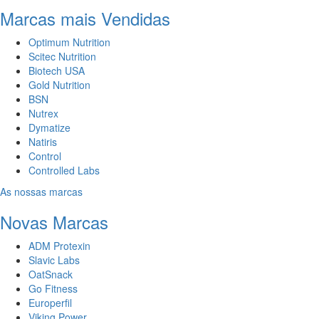
Marcas mais Vendidas
Optimum Nutrition
Scitec Nutrition
Biotech USA
Gold Nutrition
BSN
Nutrex
Dymatize
Natiris
Control
Controlled Labs
As nossas marcas
Novas Marcas
ADM Protexin
Slavic Labs
OatSnack
Go Fitness
Europerfil
Viking Power