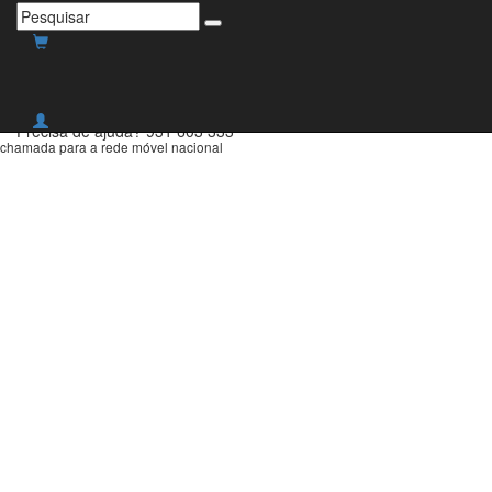
Envio grátis para Portugal
Continental para compras
superiores a 30€!
Precisa de ajuda?
931 603 333
chamada para a rede móvel nacional