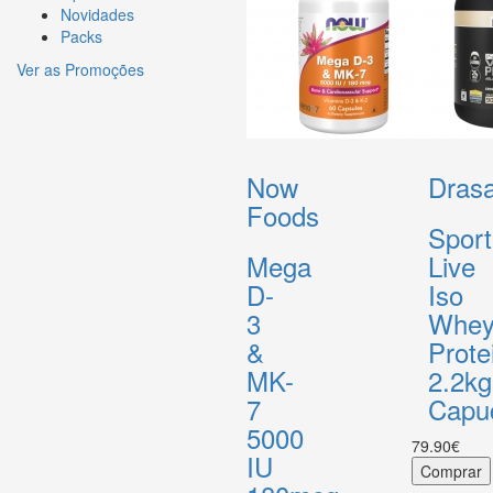
Novidades
Packs
Ver as Promoções
Now
Drasa
Foods
Sport
Mega
Live
D-
Iso
3
Whe
&
Prote
MK-
2.2kg
7
Capu
5000
79.90€
IU