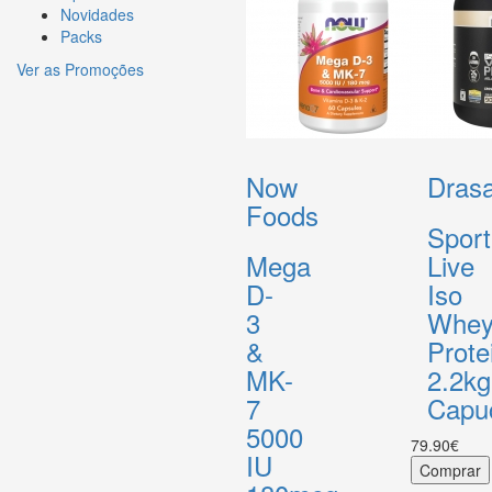
Novidades
Packs
Ver as Promoções
Now
Drasa
Foods
Sport
Mega
Live
D-
Iso
3
Whe
&
Prote
MK-
2.2kg
7
Capu
5000
79.90€
IU