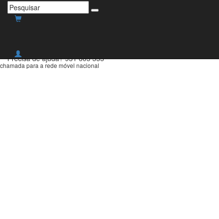
Envio grátis para Portugal
Continental para compras
superiores a 30€!
Precisa de ajuda?
931 603 333
chamada para a rede móvel nacional