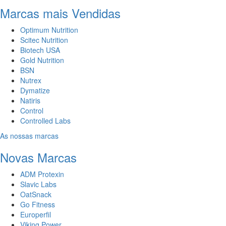
Marcas mais Vendidas
Optimum Nutrition
Scitec Nutrition
Biotech USA
Gold Nutrition
BSN
Nutrex
Dymatize
Natiris
Control
Controlled Labs
As nossas marcas
Novas Marcas
ADM Protexin
Slavic Labs
OatSnack
Go Fitness
Europerfil
Viking Power