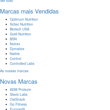
Ver tudo
Marcas mais Vendidas
Optimum Nutrition
Scitec Nutrition
Biotech USA
Gold Nutrition
BSN
Nutrex
Dymatize
Natiris
Control
Controlled Labs
As nossas marcas
Novas Marcas
ADM Protexin
Slavic Labs
OatSnack
Go Fitness
Europerfil