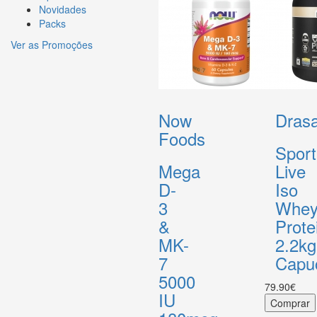
Novidades
Packs
Ver as Promoções
Now
Drasa
Foods
Sport
Mega
Live
D-
Iso
3
Whe
&
Prote
MK-
2.2kg
7
Capu
5000
79.90€
IU