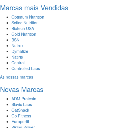
Marcas mais Vendidas
Optimum Nutrition
Scitec Nutrition
Biotech USA
Gold Nutrition
BSN
Nutrex
Dymatize
Natiris
Control
Controlled Labs
As nossas marcas
Novas Marcas
ADM Protexin
Slavic Labs
OatSnack
Go Fitness
Europerfil
Viking Power