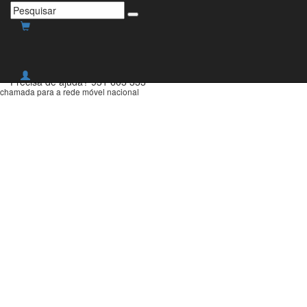
Envio grátis para Portugal
Continental para compras
superiores a 30€!
Precisa de ajuda?
931 603 333
chamada para a rede móvel nacional