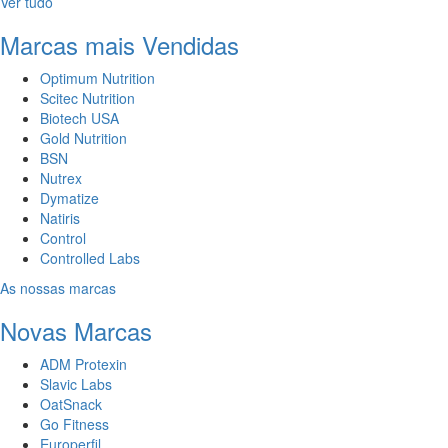
Ver tudo
Marcas mais Vendidas
Optimum Nutrition
Scitec Nutrition
Biotech USA
Gold Nutrition
BSN
Nutrex
Dymatize
Natiris
Control
Controlled Labs
As nossas marcas
Novas Marcas
ADM Protexin
Slavic Labs
OatSnack
Go Fitness
Europerfil