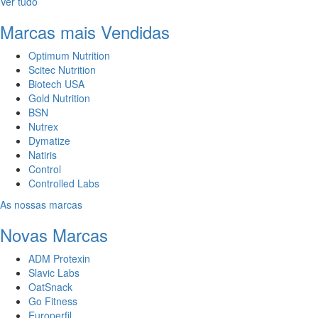
Ver tudo
Marcas mais Vendidas
Optimum Nutrition
Scitec Nutrition
Biotech USA
Gold Nutrition
BSN
Nutrex
Dymatize
Natiris
Control
Controlled Labs
As nossas marcas
Novas Marcas
ADM Protexin
Slavic Labs
OatSnack
Go Fitness
Europerfil