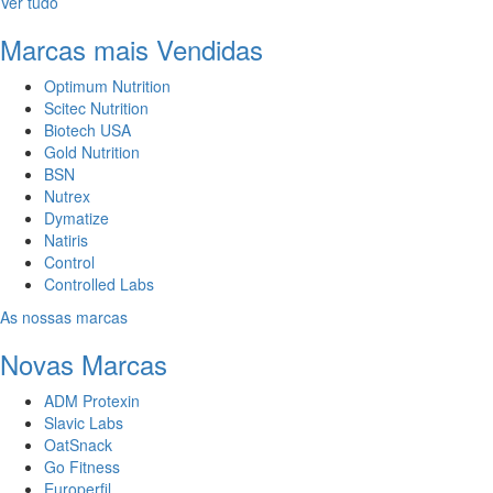
Ver tudo
Marcas mais Vendidas
Optimum Nutrition
Scitec Nutrition
Biotech USA
Gold Nutrition
BSN
Nutrex
Dymatize
Natiris
Control
Controlled Labs
As nossas marcas
Novas Marcas
ADM Protexin
Slavic Labs
OatSnack
Go Fitness
Europerfil