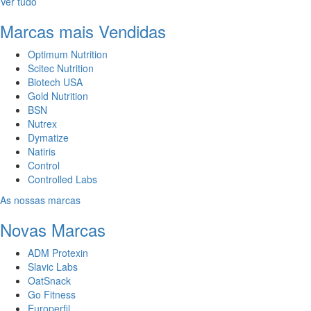
Ver tudo
Marcas mais Vendidas
Optimum Nutrition
Scitec Nutrition
Biotech USA
Gold Nutrition
BSN
Nutrex
Dymatize
Natiris
Control
Controlled Labs
As nossas marcas
Novas Marcas
ADM Protexin
Slavic Labs
OatSnack
Go Fitness
Europerfil