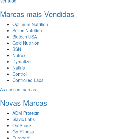
Ver tudo
Marcas mais Vendidas
Optimum Nutrition
Scitec Nutrition
Biotech USA
Gold Nutrition
BSN
Nutrex
Dymatize
Natiris
Control
Controlled Labs
As nossas marcas
Novas Marcas
ADM Protexin
Slavic Labs
OatSnack
Go Fitness
Europerfil