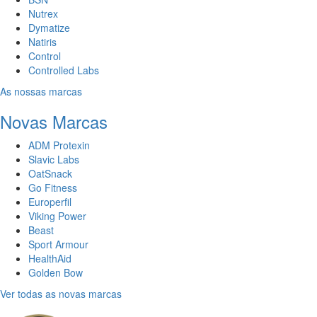
Nutrex
Dymatize
Natiris
Control
Controlled Labs
As nossas marcas
Novas Marcas
ADM Protexin
Slavic Labs
OatSnack
Go Fitness
Europerfil
Viking Power
Beast
Sport Armour
HealthAid
Golden Bow
Ver todas as novas marcas