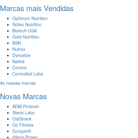
Marcas mais Vendidas
Optimum Nutrition
Scitec Nutrition
Biotech USA
Gold Nutrition
BSN
Nutrex
Dymatize
Natiris
Control
Controlled Labs
As nossas marcas
Novas Marcas
ADM Protexin
Slavic Labs
OatSnack
Go Fitness
Europerfil
Viking Power