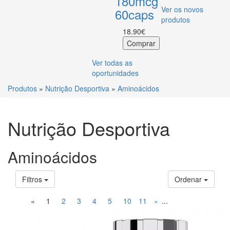
180mcg
Ver os novos
60caps
produtos
18.90€
Ver todas as
oportunidades
Produtos
»
Nutrição Desportiva
»
Aminoácidos
Nutrição Desportiva
Aminoácidos
Filtros
Ordenar
«
1
2
3
4
5
10
11
»
...