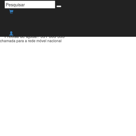
Envio grátis para Portugal
Continental para compras
superiores a 30€!
Precisa de ajuda?
931 603 333
chamada para a rede móvel nacional