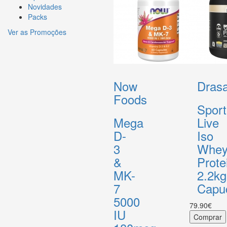
Novidades
Packs
Ver as Promoções
Now
Drasa
Foods
Sport
Mega
Live
D-
Iso
3
Whe
&
Prote
MK-
2.2kg
7
Capu
5000
79.90€
IU