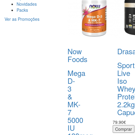
Novidades
Packs
Ver as Promoções
Now
Drasa
Foods
Sport
Mega
Live
D-
Iso
3
Whe
&
Prote
MK-
2.2kg
7
Capu
5000
79.90€
IU