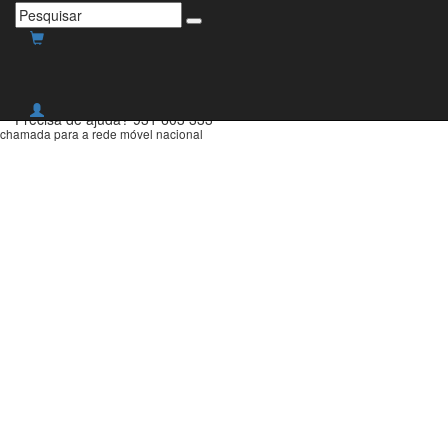
Envio grátis para Portugal
Continental para compras
superiores a 30€!
Precisa de ajuda?
931 603 333
chamada para a rede móvel nacional