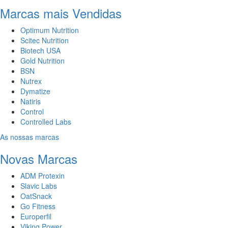
Marcas mais Vendidas
Optimum Nutrition
Scitec Nutrition
Biotech USA
Gold Nutrition
BSN
Nutrex
Dymatize
Natiris
Control
Controlled Labs
As nossas marcas
Novas Marcas
ADM Protexin
Slavic Labs
OatSnack
Go Fitness
Europerfil
Viking Power